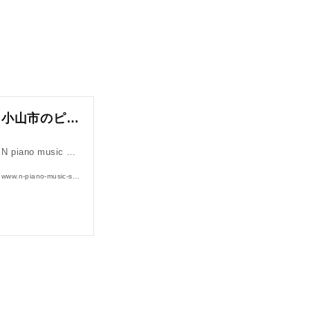
小山市のピアノ教室｜N piano music school【幼児〜コンクール対応】
N piano music …
www.n-piano-music-school.com