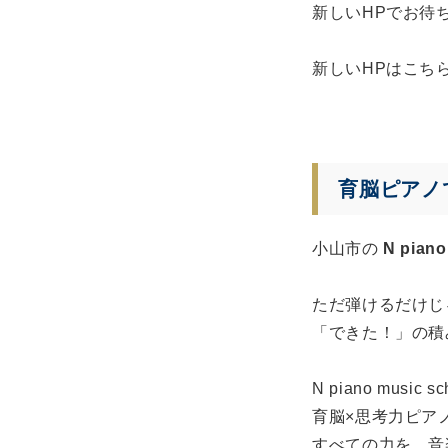
新しいHPでお待
新しいHPはこち
育脳ピアノ
小山市の
N piano
ただ弾けるだけじ
「できた！」の積
N piano music
育脳×思考力ピア
すべての力を、音