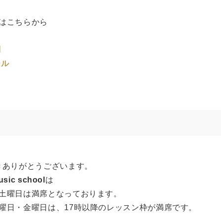
はこちらから
ス
問
ール
きありがとうございます。
usic school
は
土曜日は満席となっております。
曜日・金曜日は、17時以降のレッスン枠が満席です。