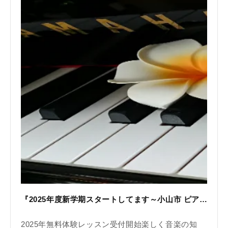
『2025年度新学期スタートしてます～小山市 ピアノ教室N piano music school』
2025年無料体験レッスン受付開始楽しく音楽の知