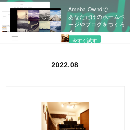
Ameba Owndで
あなただけのホームペ
ージやブログをつくろ
う
今すぐ試す
2022
.
08