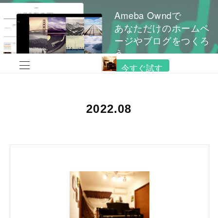
Ameba Owndで
あなただけのホームペ
ージやブログをつくろ
う
今すぐ試す
2022
.
08