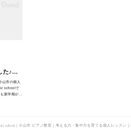
した♪…
小山市の個人
c schoolで
園も新学期が…
no music school｜小山市 ピアノ教室｜考える力・集中力を育てる個人レッス