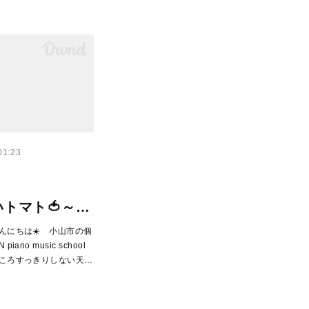
01:23
トマト🍅～…
んにちは☀️ 小山市の個
iano music school
ころすっきりしない天…