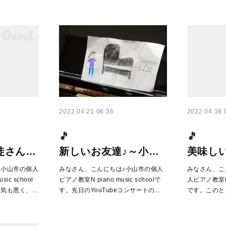
2022.04.21 06:36
2022.04.18 
徒さん…
新しいお友達♪～小…
美味しい
小山市の個人
みなさん、こんにちは♪小山市の個人
みなさん、こ
ic school
ピアノ教室N piano music schoolで
人ピアノ教室N p
天気も悪く、…
す。先日のYouTubeコンサートの…
です。このと