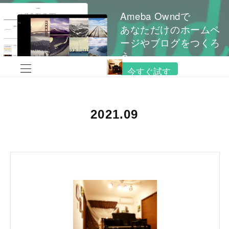
Ameba Owndで
あなただけのホームペ
ージやブログをつくろ
う
今すぐ試す
2021
.
09