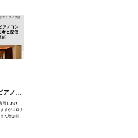
ピアノ…
梅雨もあけ
いますがコロナ
てまた増加傾…