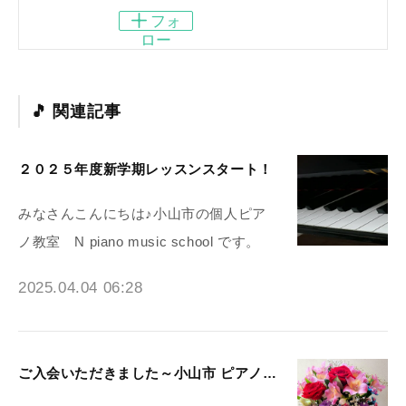
フォ
ロー
関連記事
２０２５年度新学期レッスンスタート！
みなさんこんにちは♪小山市の個人ピア
ノ教室 N piano music school です。
2025.04.04 06:28
ご入会いただきました～小山市 ピアノ教室N piano music school