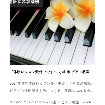
『体験レッスン受付中です♪～小山市 ピアノ教室N piano music school』
2024年無料体験レッスン受付中楽しく音楽の知識、
ピアノの技術感性を身につける 笑顔あふれる小…
N piano music school～小山市 ピアノ教室 | 2024年無料体験レッスン受付中 | 音楽教室 | 個人レッスン