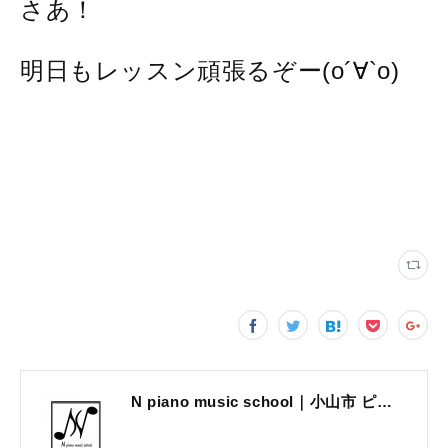
さあ！
明日もレッスン頑張るぞー(о´∀`о)
N piano music school｜小山市 ピアノ教室｜考える力・集中力を育てる個人レッスン｜2025年体験レッスン受付中