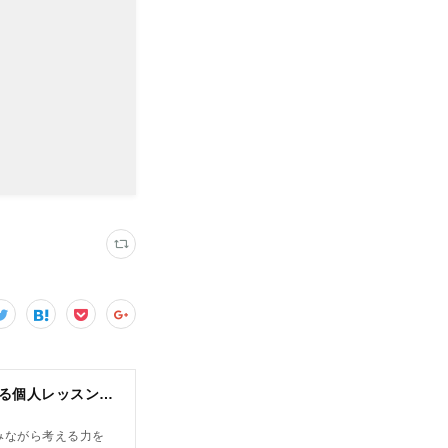
N piano music school｜小山市 ピアノ教室｜考える力・集中力を育てる個人レッスン｜2025年体験レッスン受付中
みながら考える力を