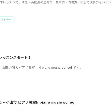
すレッスンで、幼児〜高校生の思考力・集中力・表現力、そして演奏力もバラ
フォロー
レッスンスタート！
の個人ピアノ教室 N piano music school です。
山市 ピアノ教室N piano music school