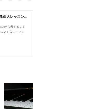
N piano music school｜小山市 ピアノ教室｜考える力・集中力を育てる個人レッスン｜2025年体験レッスン受付中
みながら考える力を
ンスよく育てていま