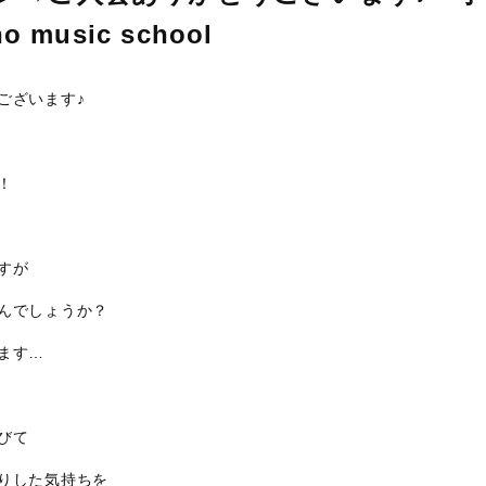
o music school
ございます♪
！
すが
んでしょうか？
ます…
びて
りした気持ちを