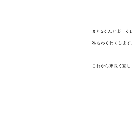
またSくんと楽しく
私もわくわくします
これから末長く宜し